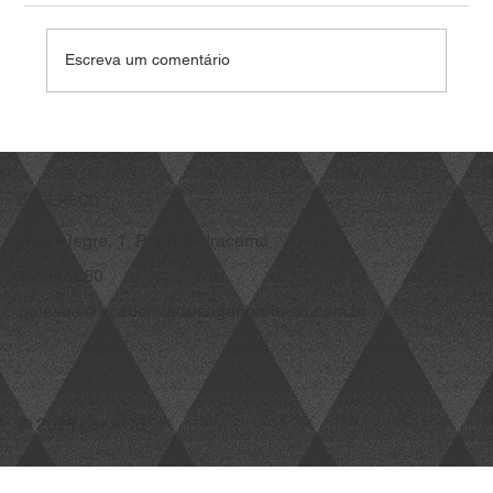
com capacidade instalada de 425 megawatts-
pico (MWp) SÃO PAULO (Reuters) – A Pontoon,
Escreva um comentário
clean tech de soluções para
ENDEREÇO
Rua Alegre, 1, Praia de Iracema
60060-280
palestra@academiadeengenharia-ce.com.br
© 2025 por ACE