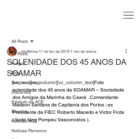
All Posts
vitorfblima
11 de fev. de 2019
1 min de leitura
All Posts
SOLENIDADE DOS 45 ANOS DA
Artigos
SOAMAR
Blog
[vc_row][vc_column][vc_column_text]
Foto 
Boletim-Jornal
solenidade dos 45 anos da SOAMAR – Sociedade 
Discursos
dos Amigos da Marinha do Ceará . Comandante 
Estatuto da ACE
Madson Santana da Capitania dos Portos ; ex 
Eventos
Presidente da FIEC Roberto Macedo e Victor Frota 
( fonte blog Pompeu Vasconcelos ).
Noticias ACE
Noticias Parceiros