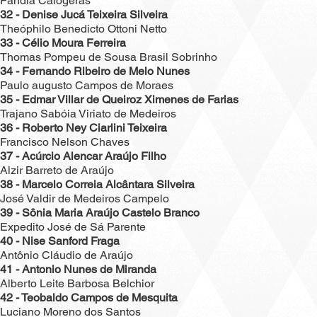
Pandiá Calógeras
32 - Denise Jucá Teixeira Silveira
Theóphilo Benedicto Ottoni Netto
33 - Célio Moura Ferreira
Thomas Pompeu de Sousa Brasil Sobrinho
34 - Fernando Ribeiro de Melo Nunes
Paulo augusto Campos de Moraes
35 - Edmar Villar de Queiroz Ximenes de Farias
Trajano Sabóia Viriato de Medeiros
36 - Roberto Ney Ciarlini Teixeira
Francisco Nelson Chaves
37 - Acúrcio Alencar Araújo Filho
Alzir Barreto de Araújo
38 - Marcelo Correia Alcântara Silveira
José Valdir de Medeiros Campelo
39 - Sônia Maria Araújo Castelo Branco
Expedito José de Sá Parente
40 - Nise Sanford Fraga
Antônio Cláudio de Araújo
41 - Antonio Nunes de Miranda
Alberto Leite Barbosa Belchior
42 - Teobaldo Campos de Mesquita
Luciano Moreno dos Santos