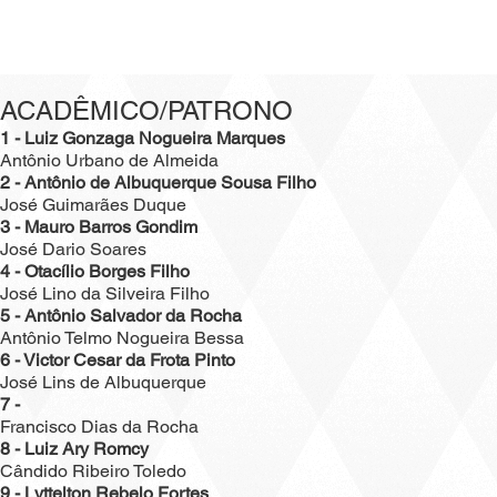
ACADÊMICO/PATRONO
1 - Luiz Gonzaga Nogueira Marques
Antônio Urbano de Almeida
2 - Antônio de Albuquerque Sousa Filho
José Guimarães Duque
3 - Mauro Barros Gondim
José Dario Soares
4 - Otacílio Borges Filho
José Lino da Silveira Filho
5 - Antônio Salvador da Rocha
Antônio Telmo Nogueira Bessa
6 - Victor Cesar da Frota Pinto
José Lins de Albuquerque
7 -
Francisco Dias da Rocha
8 - Luiz Ary Romcy
Cândido Ribeiro Toledo
9 - Lyttelton Rebelo Fortes