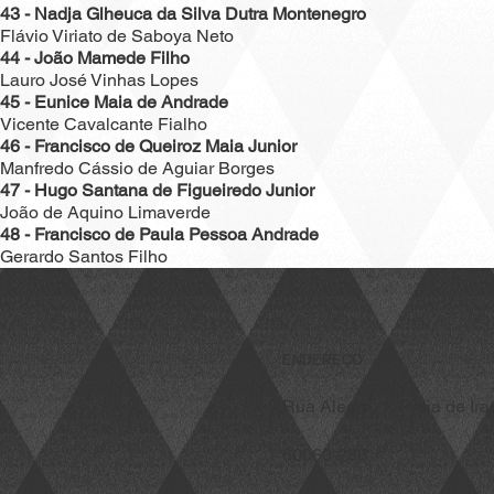
43 - Nadja Glheuca da Silva Dutra Montenegro
Flávio Viriato de Saboya Neto
44 - João Mamede Filho
Lauro José Vinhas Lopes
45 - Eunice Maia de Andrade
Vicente Cavalcante Fialho
46 - Francisco de Queiroz Maia Junior
Manfredo Cássio de Aguiar Borges
47 - Hugo Santana de Figueiredo Junior
João de Aquino Limaverde
48 - Francisco de Paula Pessoa Andrade
Gerardo Santos Filho
ENDEREÇO
Rua Alegre, 1, Praia de Ir
60060-280