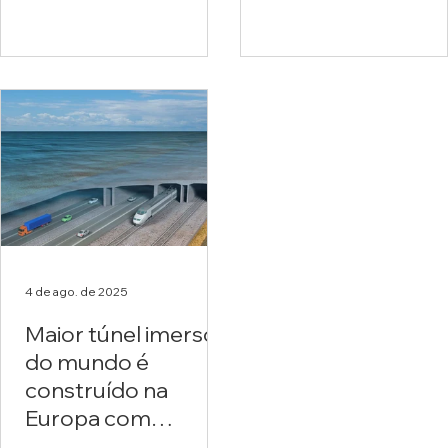
4 de ago. de 2025
Maior túnel imerso
do mundo é
construído na
Europa com
mesma técnica que