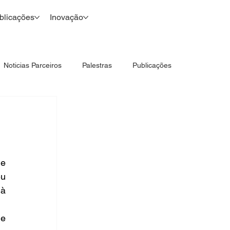
blicações
Inovação
Noticias Parceiros
Palestras
Publicações
e 
u 
à 
e 