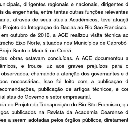
nicipais, dirigentes regionais e nacionais, dirigentes d
is da engenharia, entre tantas outras funções relevantes
ia, através de seus atuais Acadêmicos, teve atuaçã
 do Projeto de Integração de Bacias ao Rio São Francisco.
em outubro de 2016, a ACE realizou visita técnica ao
trecho Eixo Norte, situados nos Municípios de Cabrobó 
Brejo Santo e Mauriti, no Ceará.
das obras estavam concluídas. A ACE documentou a
êmicos, e trouxe luz aos graves prejuízos para o
s observados, chamando a atenção dos governantes e d
es necessárias. Isso foi feito com a publicação d
ecomendações, publicação de artigos técnicos, e co
ialistas do Governo e setor empresarial.
ia do Projeto de Transposição do Rio São Francisco, qu
igos publicados na Revista da Academia Cearense d
s a serem adotadas pelos órgãos públicos, diretament