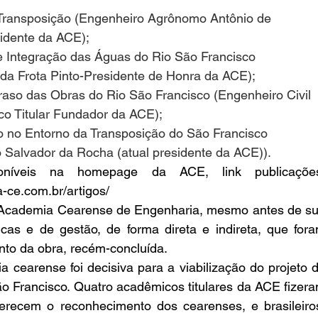
 Transposição (Engenheiro Agrônomo Antônio de 
idente da ACE);
e Integração das Águas do Rio São Francisco 
r da Frota Pinto-Presidente de Honra da ACE);
aso das Obras do Rio São Francisco (Engenheiro Civil 
co Titular Fundador da ACE);
no Entorno da Transposição do São Francisco 
o Salvador da Rocha (atual presidente da ACE)).
oníveis na homepage da ACE, link publicações
-ce.com.br/artigos/
 Academia Cearense de Engenharia, mesmo antes de su
icas e de gestão, de forma direta e indireta, que fora
to da obra, recém-concluída.
cearense foi decisiva para a viabilização do projeto d
o Francisco. Quatro acadêmicos titulares da ACE fizera
erecem o reconhecimento dos cearenses, e brasileiros