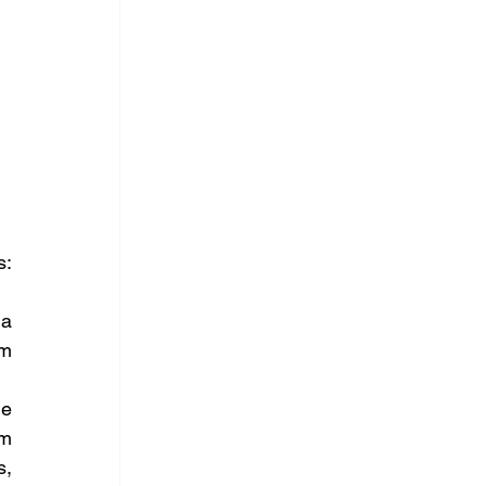
: 
a 
m 
e 
m 
, 