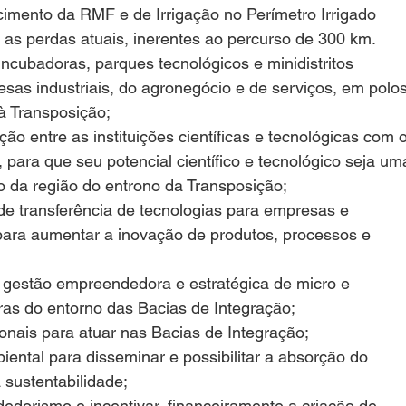
mento da RMF e de Irrigação no Perímetro Irrigado 
 as perdas atuais, inerentes ao percurso de 300 km.
 incubadoras, parques tecnológicos e minidistritos 
sas industriais, do agronegócio e de serviços, em polos
à Transposição;
o entre as instituições científicas e tecnológicas com o
, para que seu potencial científico e tecnológico seja um
 da região do entrono da Transposição;
de transferência de tecnologias para empresas e 
 para aumentar a inovação de produtos, processos e 
 gestão empreendedora e estratégica de micro e 
as do entorno das Bacias de Integração;
sionais para atuar nas Bacias de Integração;
ental para disseminar e possibilitar a absorção do 
 sustentabilidade;
dorismo e incentivar, financeiramente a criação de 