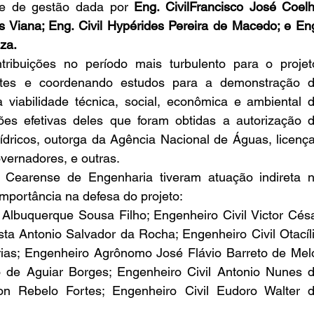
 e de gestão dada por 
Eng. Civil
Francisco 
José Coelh
es Viana; Eng. Civil Hypérides Pereira de Macedo; e Eng
za.
ribuições no período mais turbulento para o projeto
ates e coordenando estudos para a demonstração d
viabilidade técnica, social, econômica e ambiental d
ões efetivas deles que foram obtidas a autorização d
ricos, outorga da Agência Nacional de Águas, licença
vernadores, e outras.
Cearense de Engenharia tiveram atuação indireta n
mportância na defesa do projeto:
lbuquerque Sousa Filho; Engenheiro Civil Victor Césa
ista Antonio Salvador da Rocha; Engenheiro Civil Otacíli
rias; Engenheiro Agrônomo José Flávio Barreto de Melo
 de Aguiar Borges; Engenheiro Civil Antonio Nunes d
ton Rebelo Fortes; Engenheiro Civil Eudoro Walter d