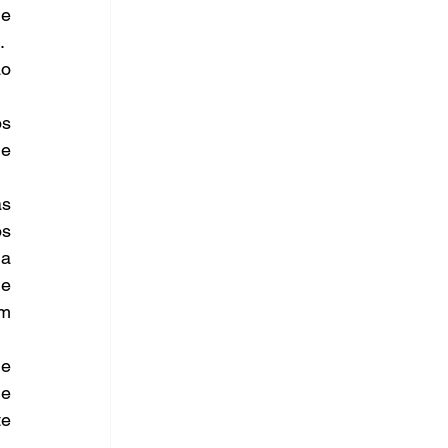
e 
.
o 
s 
e 
s 
s 
a 
e 
m 
e 
e 
e 