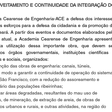
VEITAMENTO E CONTINUIDADE DA INTEGRAÇÃO D
ia Cearense de Engenharia-ACE a defesa dos interesse
s esforços para a defesa da cidadania e da promoção d
ará. A partir dos eventos e documentos elaborados pel
 atual, a Academia Cearense de Engenharia apresent
ta utilização dessa importante obra, que devem se
s órgãos governamentais, instituições científicas 
s e sociais, organizados:
nção das obras de engenharia: canais, túneis, 
de modo a garantir a continuidade de operação do sistem
io São Francisco, com a redução do assoreamento e 
rio das populações ribeirinhas;
rar áreas degradadas, resultantes do mau uso de 
is, de mineração, de extração de areia, de obras de 
os urbanos e rurais, e outras atividades, na região do 