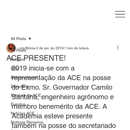
All Posts
vitorfblima
2 de jan. de 2019
1 min de leitura
All Posts
ACE PRESENTE!
Artigos
2019 inicia-se com a 
Blog
representação da ACE na posse 
Boletim-Jornal
do Exmo. Sr. Governador Camilo 
Discursos
Estatuto da ACE
Santana, engenheiro agrônomo e 
Eventos
membro benemérito da ACE. A 
Noticias ACE
Academia esteve presente 
Noticias Parceiros
também na posse do secretariado 