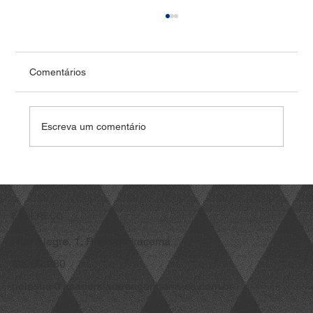
Comentários
Escreva um comentário
Vídeo: Como que alguém conseguiu
inventar isso?
ENDEREÇO
Rua Alegre, 1, Praia de Iracema
60060-280
palestra@academiadeengenharia-ce.com.br