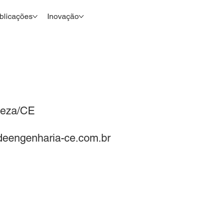
blicações
Inovação
aleza/CE
eengenharia-ce.com.br