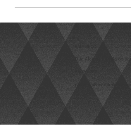
ENDEREÇO
Rua Alegre, 1, Praia de Ir
60060-280
palestra@academiadeenge