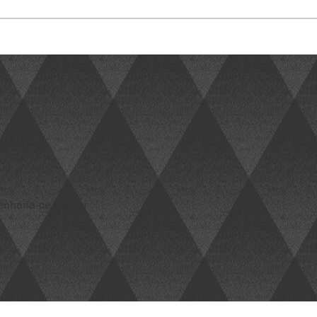
acema
nharia-ce.com.br