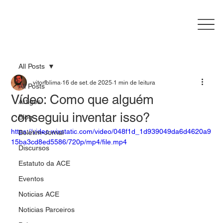
All Posts
vitorfblima
16 de set. de 2025
1 min de leitura
All Posts
Vídeo: Como que alguém
Artigos
conseguiu inventar isso?
Blog
https://video.wixstatic.com/video/048f1d_1d939049da6d4620a9
Boletim-Jornal
15ba3cd8ed5586/720p/mp4/file.mp4
Discursos
Estatuto da ACE
Eventos
Noticias ACE
Noticias Parceiros