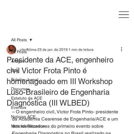
All Posts
vitorfblima
23 de jan. de 2019
1 min de leitura
All Posts
Presidente da ACE, engenheiro
Artigos
civil Victor Frota Pinto é
Blog
homenageado em III Workshop
Boletim-Jornal
Discursos
Luso-Brasileiro de Engenharia
Estatuto da ACE
Diagnóstica (III WLBED)
Eventos
– O engenheiro civil, Victor Frota Pinto- presidente 
Noticias ACE
da Academia Cearense de Engenharia/ACE e um 
dos idealizadores do primeiro evento sobre 
Noticias Parceiros
Engenharia Diagnóstica no Brasil realizado na 