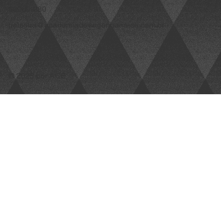
60060-280
palestra@academiadeengenharia-ce.com.br
© 2025 por ACE