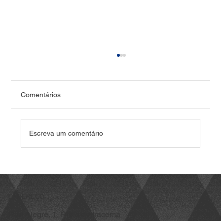
Pontoon e PowerChina fecham acordo em
energia solar no Brasil, iniciam complexo
de R$1,8 bi
<p>A parceria estratégia se inicia com o
Comentários
complexo solar Intrepid, localizado no Ceará,
com capacidade instalada de 425 megawatts-
pico (MWp) SÃO PAULO (Reuters) – A Pontoon,
Escreva um comentário
clean tech de soluções para
ENDEREÇO
Rua Alegre, 1, Praia de Iracema