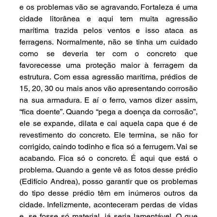
e os problemas vão se agravando. Fortaleza é uma 
cidade litorânea e aqui tem muita agressão 
marítima trazida pelos ventos e isso ataca as 
ferragens. Normalmente, não se tinha um cuidado 
como se deveria ter com o concreto que 
favorecesse uma proteção maior à ferragem da 
estrutura. Com essa agressão marítima, prédios de 
15, 20, 30 ou mais anos vão apresentando corrosão 
na sua armadura. E aí o ferro, vamos dizer assim, 
“fica doente”. Quando “pega a doença da corrosão”, 
ele se expande, dilata e cai aquela capa que é de 
revestimento do concreto. Ele termina, se não for 
corrigido, caindo todinho e fica só a ferrugem. Vai se 
acabando. Fica só o concreto. É aqui que está o 
problema. Quando a gente vê as fotos desse prédio 
(Edifício Andrea), posso garantir que os problemas 
do tipo desse prédio têm em inúmeros outros da 
cidade. Infelizmente, aconteceram perdas de vidas 
e, se fosse só material, já seria lamentável. O que 