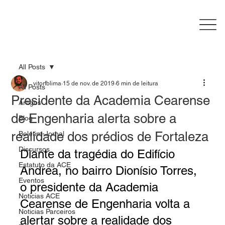
All Posts
vitorfblima
15 de nov. de 2019
6 min de leitura
All Posts
Presidente da Academia Cearense
Artigos
de Engenharia alerta sobre a
Blog
realidade dos prédios de Fortaleza
Boletim-Jornal
Discursos
Diante da tragédia do Edifício 
Estatuto da ACE
Andrea, no bairro Dionísio Torres, 
Eventos
o presidente da Academia 
Noticias ACE
Cearense de Engenharia volta a 
Noticias Parceiros
alertar sobre a realidade dos 