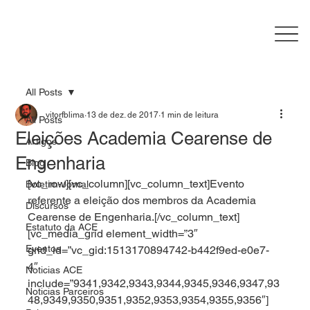
All Posts
vitorfblima
13 de dez. de 2017
1 min de leitura
All Posts
Eleições Academia Cearense de
Artigos
Engenharia
Blog
[vc_row][vc_column][vc_column_text]
Evento 
Boletim-Jornal
referente a eleição dos membros da Academia 
Discursos
Cearense de Engenharia.
[/vc_column_text]
Estatuto da ACE
[vc_media_grid element_width=”3″ 
Eventos
grid_id=”vc_gid:1513170894742-b442f9ed-e0e7-
4″ 
Noticias ACE
include=”9341,9342,9343,9344,9345,9346,9347,93
Noticias Parceiros
48,9349,9350,9351,9352,9353,9354,9355,9356″]