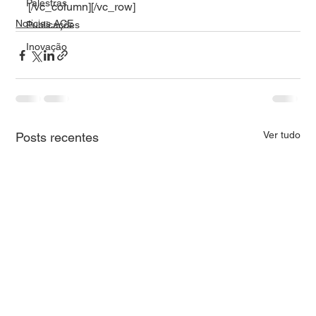
Palestras
[/vc_column][/vc_row]
Noticias ACE
Publicações
Inovação
Ver tudo
Posts recentes