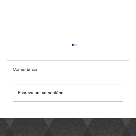
Pontoon e PowerChina fecham acordo em
energia solar no Brasil, iniciam complexo
de R$1,8 bi
<p>A parceria estratégia se inicia com o
Comentários
complexo solar Intrepid, localizado no Ceará,
com capacidade instalada de 425 megawatts-
pico (MWp) SÃO PAULO (Reuters) – A Pontoon,
Escreva um comentário
clean tech de soluções para
ENDEREÇO