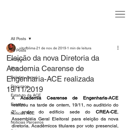
All Posts
vitorfblima
21 de nov. de 2019
1 min de leitura
All Posts
Eleição da nova Diretoria da
Artigos
Academia Cearense de
Blog
Engenharia-ACE realizada
Boletim-Jornal
Discursos
19/11/2019
Estatuto da ACE
A 
Academia Cearense de Engenharia-ACE
Eventos
realizou na tarde de ontem, 19/11, no auditório do 
2° andar do edifício sede do 
CREA-CE
, 
Noticias ACE
Assembléia Geral Eleitoral para eleição da nova 
Noticias Parceiros
diretoria. Acadêmicos titulares por voto presencial, 