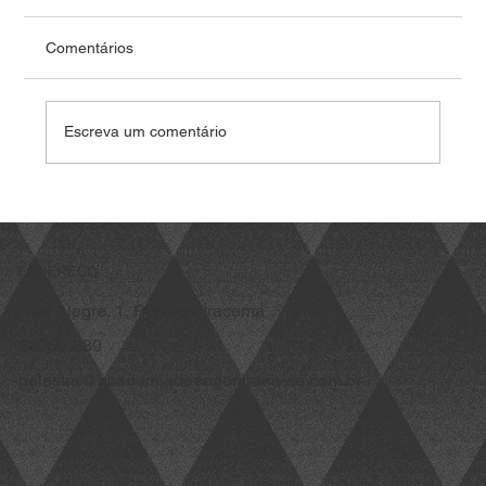
de R$1,8 bi
<p>A parceria estratégia se inicia com o
Comentários
complexo solar Intrepid, localizado no Ceará,
com capacidade instalada de 425 megawatts-
pico (MWp) SÃO PAULO (Reuters) – A Pontoon,
Escreva um comentário
clean tech de soluções para
ENDEREÇO
Rua Alegre, 1, Praia de Iracema
60060-280
palestra@academiadeengenharia-ce.com.br