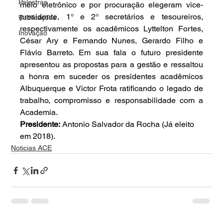
Palestras
meio eletrônico e por procuração elegeram vice-
presidente, 1° e 2° secretários e tesoureiros, 
Publicações
respectivamente os acadêmicos Lyttelton Fortes, 
Inovação
César Ary e Fernando Nunes, Gerardo Filho e 
Flávio Barreto. Em sua fala o futuro presidente 
apresentou as propostas para a gestão e ressaltou 
a honra em suceder os presidentes acadêmicos 
Albuquerque e Victor Frota ratificando o legado de 
trabalho, compromisso e responsabilidade com a 
Academia.
Presidente:
 Antonio Salvador da Rocha (Já eleito 
em 2018).
Noticias ACE