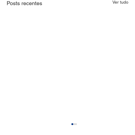
Ver tudo
Posts recentes
Pontoon e PowerChina fecham acordo em
energia solar no Brasil, iniciam complexo