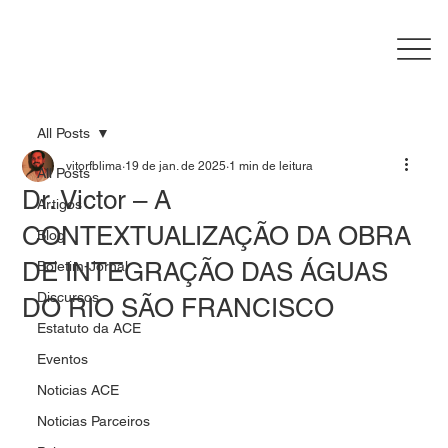
All Posts
vitorfblima
19 de jan. de 2025
1 min de leitura
All Posts
Dr. Victor – A
Artigos
CONTEXTUALIZAÇÃO DA OBRA
Blog
DE INTEGRAÇÃO DAS ÁGUAS
Boletim-Jornal
Discursos
DO RIO SÃO FRANCISCO
Estatuto da ACE
Eventos
Noticias ACE
Noticias Parceiros