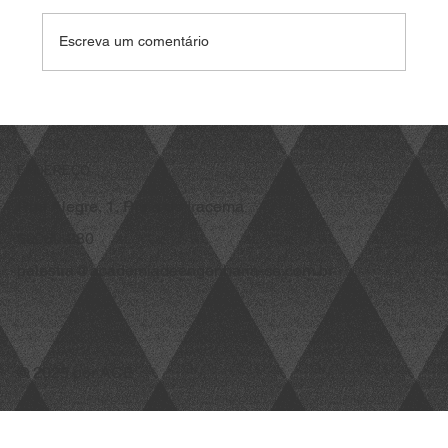
Escreva um comentário
Vídeo: Como que alguém conseguiu
inventar isso?
ENDEREÇO
Rua Alegre, 1, Praia de Iracema
60060-280
palestra@academiadeengenharia-ce.com.br
© 2025 por ACE