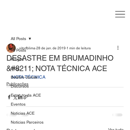
All Posts
vitorfblima
28 de jan. de 2019
1 min de leitura
All Posts
DESASTRE EM BRUMADINHO
Artigos
&#8211; NOTA TÉCNICA ACE
Blog
NOTA TÉCNICA
Boletim-Jornal
Publicações
Discursos
Estatuto da ACE
Eventos
Noticias ACE
Noticias Parceiros
Ver tudo