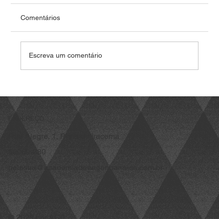
<p>1. Sobre a Academia Cearense de
Engenharia A Academia Cearense de
Comentários
Engenharia-ACE é uma associação técnico-
científico-cultural, que atua de forma honorífica,
independente e suprapartidária. Apesar d
Escreva um comentário
ENDEREÇO
Rua Alegre, 1, Praia de Iracema
60060-280
palestra@academiadeengenharia-ce.com.br
© 2025 por ACE