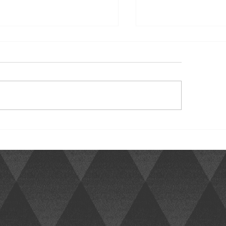
toon e PowerChina
ham acordo em energia
r no Brasil, iniciam
 parceria estratégia se inicia
plexo de R$1,8 bi
o complexo solar Intrepid,
lizado no Ceará, com
Palestras 2022 AC
cidade instalada de 425
awatts-pico (MWp) SÃO
O (Reuters) – A Pontoon,
n tech de soluções para
acema