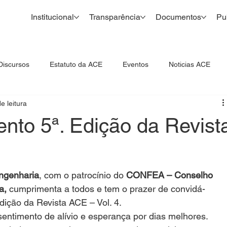
Institucional
Transparência
Documentos
Pu
Discursos
Estatuto da ACE
Eventos
Noticias ACE
e leitura
nto 5ª. Edição da Revist
ngenharia
, com o patrocínio do 
CONFEA – Conselho 
a,
 cumprimenta a todos e tem o prazer de convidá-
dição da Revista ACE – Vol. 4.
entimento de alívio e esperança por dias melhores. 